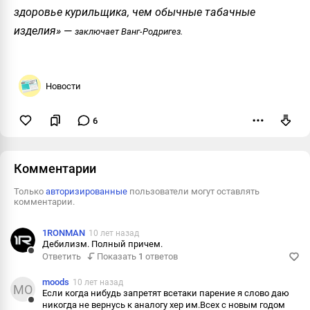
здоровье курильщика, чем обычные табачные
изделия»
—
заключает Ванг-Родригез.
Новости
6
Пожаловаться
Комментарии
Только
авторизированные
пользователи могут оставлять
комментарии.
1RONMAN
10 лет назад
Дебилизм. Полный причем.
Ответить
Показать
1
ответов
Ответить
Пожаловаться
moods
10 лет назад
MO
Если когда нибудь запретят всетаки парение я слово даю
Информация
никогда не вернусь к аналогу хер им.Всех с новым годом
Ответить