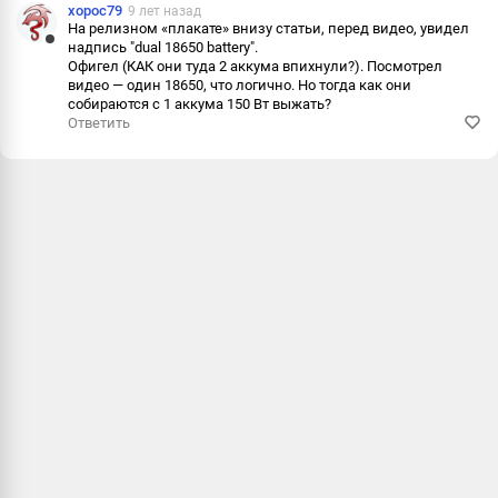
xopoc79
9 лет назад
На релизном «плакате» внизу статьи, перед видео, увидел
надпись "
dual 18650 battery
".
Ответить
Офигел (КАК они туда 2 аккума впихнули?). Посмотрел
видео — один 18650, что логично. Но тогда как они
Пожалова
собираются с 1 аккума 150 Вт выжать?
Ответить
Информац