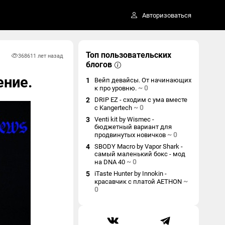
Авторизоваться
Топ пользовательских
3686
11 лет назад
блогов
ение.
1
Вейп девайсы. От начинающих
~
0
к про уровню.
2
DRIP EZ - сходим с ума вместе
~
0
с Kangertech
3
Venti kit by Wismec -
бюджетный вариант для
~
0
продвинутых новичков
4
SBODY Macro by Vapor Shark -
самый маленький бокс - мод
~
0
на DNA 40
5
iTaste Hunter by Innokin -
~
красавчик с платой AETHON
0