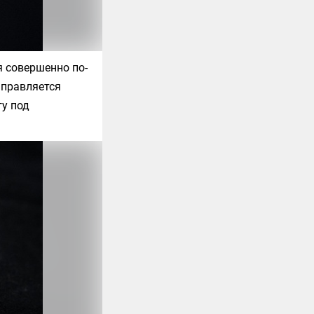
 совершенно по-
аправляется
гу под