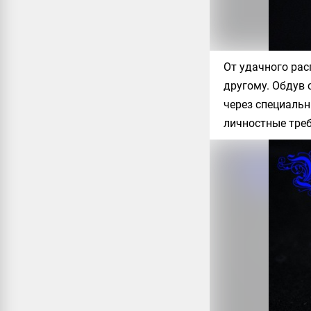
От удачного ра
другому. Обдув 
через специальн
личностные треб