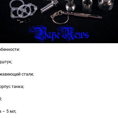
обенности:
дштук;
ржавеющей стали;
орпус танка;
;
 – 5 мл;