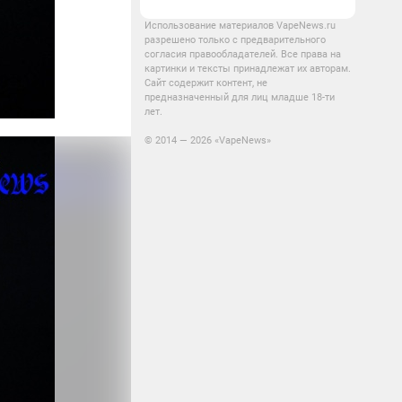
Использование материалов VapeNews.ru
разрешено только с предварительного
согласия правообладателей. Все права на
картинки и тексты принадлежат их авторам.
Сайт содержит контент, не
предназначенный для лиц младше 18-ти
лет.
© 2014 — 2026 «VapeNews»