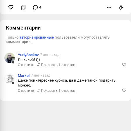
4
Пожаловаться
Комментарии
Только
авторизированные
пользователи могут оставлять
комментарии.
YuriySockov
7 лет назад
Ля какой! )))
Ответить
Показать
1
ответов
Ответить
Пожаловаться
Markel
7 лет назад
Даже поинтереснее кубиса, да и даме такой подарить
Информация
можно.
Ответить
Ответить
Показать
1
ответов
Пожаловаться
Информация