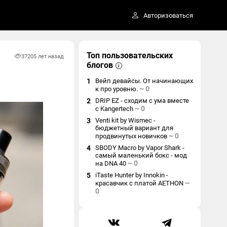
Авторизоваться
Топ пользовательских
3720
5 лет назад
блогов
1
Вейп девайсы. От начинающих
~
0
к про уровню.
2
DRIP EZ - сходим с ума вместе
~
0
с Kangertech
3
Venti kit by Wismec -
бюджетный вариант для
~
0
продвинутых новичков
4
SBODY Macro by Vapor Shark -
самый маленький бокс - мод
~
0
на DNA 40
5
iTaste Hunter by Innokin -
~
красавчик с платой AETHON
0