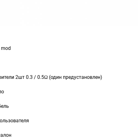
s mod
ители 2шт 0.3 / 0.5Ω (один предустановлен)
ло
бель
пользователя
талон