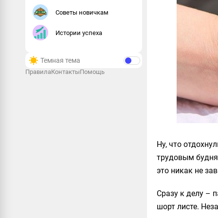
Советы новичкам
Истории успеха
Темная тема
Правила
Контакты
Помощь
Ну, что отдохну
трудовым будням
это никак не за
Сразу к делу – 
шорт листе. Нез