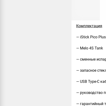
Комплектация
— iStick Pico Plu
— Melo 4S Tank
— сменные испар
— запасное стек
— USB Type-C ка
— руководство 
— гарантийный 