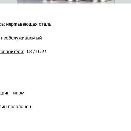
са:
нержавеющая сталь
необслуживаемый
спарителя:
0.3 / 0.5Ω
дрип типом
пин позолочен