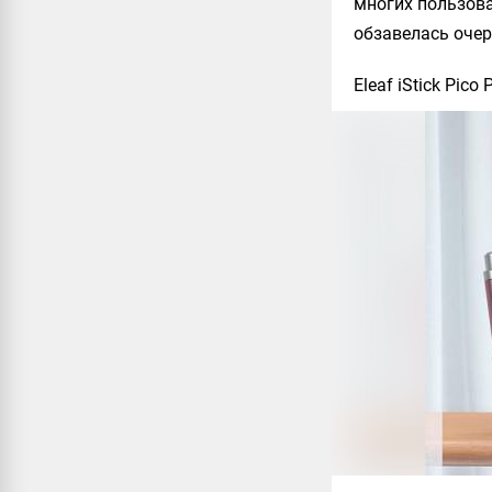
многих пользова
обзавелась оче
Eleaf iStick Pico P