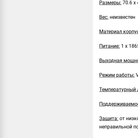
Размеры:
70.6 х
Вес:
неизвестен
Материал корпу
Питание:
1 х 186
Выходная мощно
Режим работы:
V
Температурный 
Поддерживаемое
Защита:
от низко
неправильной по