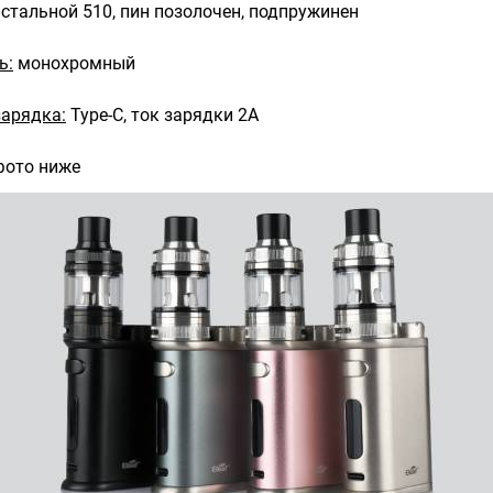
стальной 510, пин позолочен, подпружинен
ь:
монохромный
зарядка:
Type-C, ток зарядки 2А
фото ниже