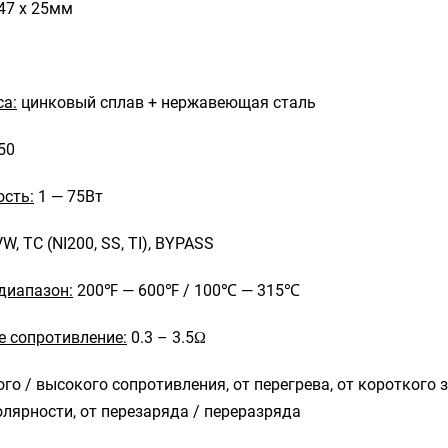
 47 х 25мм
са:
цинковый сплав + нержавеющая сталь
50
сть:
1 — 75Вт
W, TC (NI200, SS, TI), BYPASS
диапазон:
200℉ — 600℉ / 100℃ — 315℃
 сопротивление:
0.3 – 3.5Ω
го / высокого сопротивления, от перегрева, от короткого 
лярности, от перезаряда / переразряда