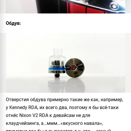
Обдув:
Отверстия обдува примерно такие же как, например,
у
Kennedy RDA
, их всего два, поэтому я бы всё-таки
отнёс
Nixon V2 RDA
к девайсам не для
клаудчейзинга, а…ммм…«вкусного навала»,