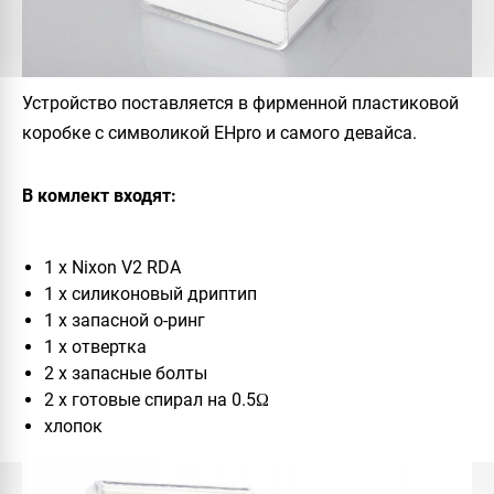
Устройство поставляется в фирменной пластиковой
коробке с символикой
EHpro
и самого девайса.
В комлект входят:
1 x
Nixon V2 RDA
1 x силиконовый дриптип
1 x запасной о-ринг
1 x отвертка
2 x запасные болты
2 x готовые спирал на 0.5Ω
хлопок