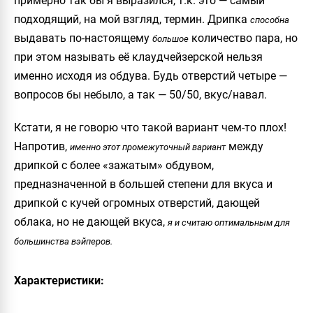
примерно так бы я выразился, т.к. это — самый
подходящий, на мой взгляд, термин. Дрипка
способна
выдавать по-настоящему
количество пара, но
большое
при этом называть её клаудчейзерской нельзя
именно исходя из обдува. Будь отверстий четыре —
вопросов бы небыло, а так — 50/50, вкус/навал.
Кстати, я не говорю что такой вариант чем-то плох!
Напротив,
между
именно этот промежуточный вариант
дрипкой с более «зажатым» обдувом,
предназначенной в большей степени для вкуса и
дрипкой с кучей огромных отверстий, дающей
облака, но не дающей вкуса,
я и считаю оптимальным для
большинства вэйперов.
Характеристики: