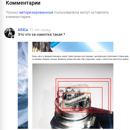
Комментарии
Только
авторизированные
пользователи могут оставлять
комментарии.
AfilCa
10 лет назад
Это что за намотка такая ?
Ответить
Пожалова
Информац