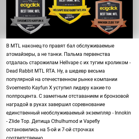
В MTL наконец-то правят бал обслуживаемые
атомайзеры, а не танки. Пальма первенства
отдалась старожилам Hellvape с их тугим кроликом -
Dead Rabbit MTL RTA. Ну, а шедевр весьма
популярной на отечественном рынке компании
Svoemesto Kayfun X уступил лидеру какие-то
полпроцента. С заметным отставанием и бронзовой
наградой в руках завершил соревнование
единственный необслуживаемый экземпляр - Innokin
- Zlide Top. Детища Cthulhumod и Vapefly
остановились на 5-ой и 7-ой строчках
соответственно.