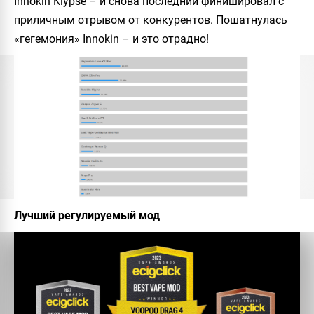
Innokin Klypse – и снова последний финишировал с
приличным отрывом от конкурентов. Пошатнулась
«гегемония» Innokin – и это отрадно!
Лучший регулируемый мод