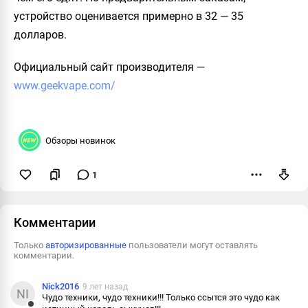
устройство оценивается примерно в 32 — 35
долларов.
Официальный сайт производителя
—
www.geekvape.com/
Обзоры новинок
1
Пожаловаться
Комментарии
Только
авторизированные
пользователи могут оставлять
комментарии.
Nick2016
9 лет назад
NI
Чудо техники, чудо техники!!! Только ссытся это чудо как