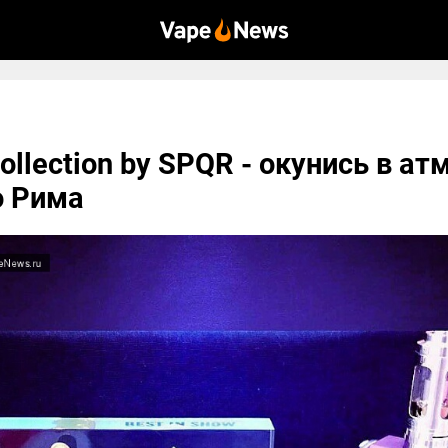
 collection by SPQR - окунись в а
о Рима