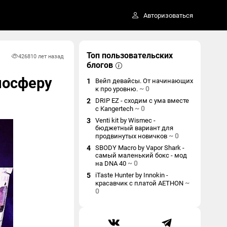
Авторизоваться
Топ пользовательских
4268
10 лет назад
блогов
тмосферу
1
Вейп девайсы. От начинающих
~
0
к про уровню.
2
DRIP EZ - сходим с ума вместе
~
0
с Kangertech
3
Venti kit by Wismec -
бюджетный вариант для
~
0
продвинутых новичков
4
SBODY Macro by Vapor Shark -
самый маленький бокс - мод
~
0
на DNA 40
5
iTaste Hunter by Innokin -
~
красавчик с платой AETHON
0