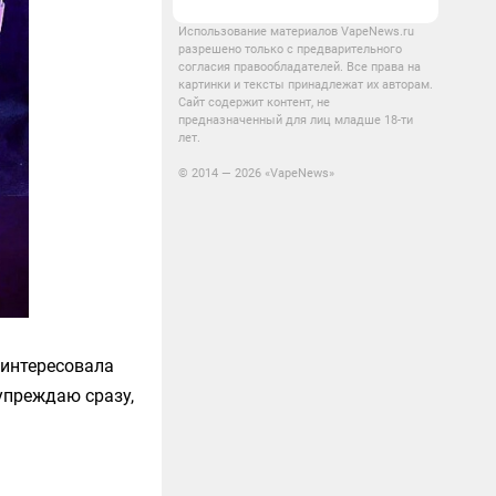
Использование материалов VapeNews.ru
разрешено только с предварительного
согласия правообладателей. Все права на
картинки и тексты принадлежат их авторам.
Сайт содержит контент, не
предназначенный для лиц младше 18-ти
лет.
© 2014 — 2026 «VapeNews»
аинтересовала
дупреждаю сразу,