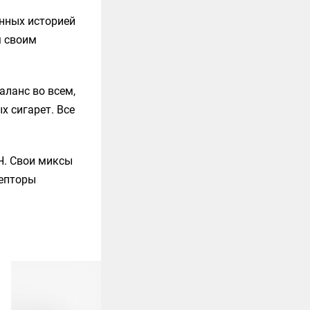
енных историей
м своим
ланс во всем,
 сигарет. Все
H. Свои миксы
цепторы