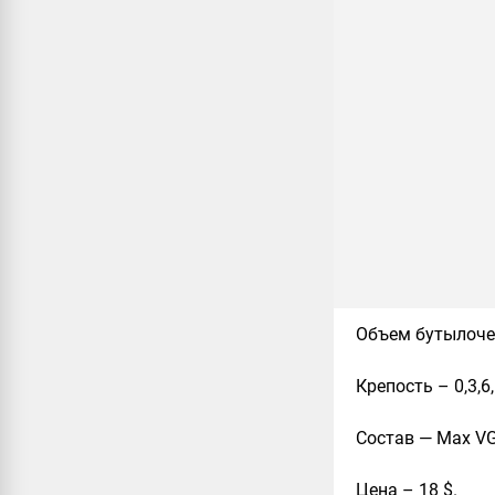
Объем бутылоче
Крепость
– 0,3,6
Состав
— Max VG
Цена
– 18 $.