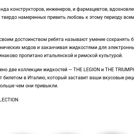
нда конструкторов, инженеров, и фармацевтов, вдохновл
 твердо намеренных привить любовь к этому периоду все
своим достоинством ребята называют умение сохранять ба
нических модов и заканчивая жидкостями для электронных
наково пропитано итальянской и римской культурой.
ено две коллекции жидкостей — THE LEGION и THE TRIUMP
т билетом в Италию, который заставит ваши вкусовые ре
больше чем они привыкли.
LECTION