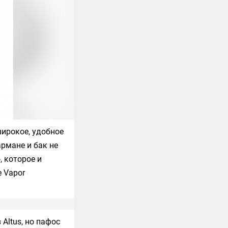
широкое, удобное
армане и бак не
, которое и
e Vapor
в
Altus
, но пафос