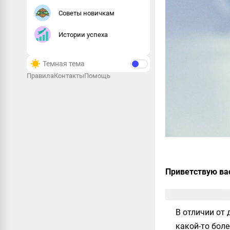
Советы новичкам
Истории успеха
Темная тема
Правила
Контакты
Помощь
Приветствую вас
В отличии от
какой-то бол