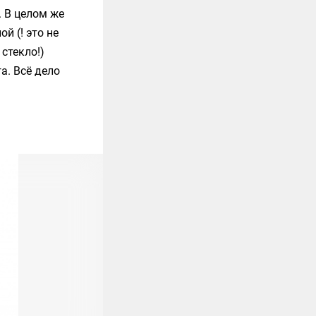
. В целом же
й (! это не
стекло!)
а. Всё дело