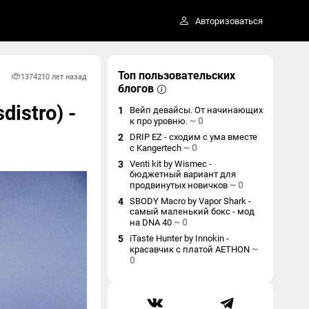
Авторизоваться
Топ пользовательских
13742
10 лет назад
блогов
distro) -
1
Вейп девайсы. От начинающих
~
0
к про уровню.
2
DRIP EZ - сходим с ума вместе
~
0
с Kangertech
3
Venti kit by Wismec -
бюджетный вариант для
~
0
продвинутых новичков
4
SBODY Macro by Vapor Shark -
самый маленький бокс - мод
~
0
на DNA 40
5
iTaste Hunter by Innokin -
~
красавчик с платой AETHON
0