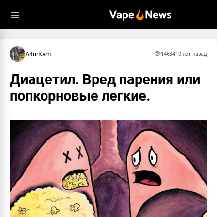
ArturKam
14634
10 лет назад
Диацетил. Вред парения или
попкорновые легкие.