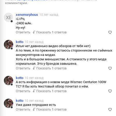
комментарии.
xenomorphous
10 лет назад
XE
›Li-Po,
›2400 мАч.
Ответить
Ну-ну!
Ответить
Показать
1
ответов
Пожалова
Информац
kotto
10 лет назад
Илья чет давненько видео обзоров от тебя нет)
А по теме, я по прежнему остаюсь сторонником не съёмных
Ответить
аккумуляторов на модах.
Хоть и в большом меньшистве. А стоимость у этого мода
Пожалова
нормальная. Это у брэндов завышена.
Ответить
Показать
1
ответов
Информац
kotto
10 лет назад
А есть информация о новом моде Wismec Centurion 100W
TC? Я бы хоть текстовый обзор почитал о нём.
Ответить
Ответить
Показать
1
ответов
Пожалова
kotto
10 лет назад
Информац
Уже даже ппродаже есть
Ответить
Показать
1
ответов
Ответить