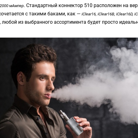
. Стандартный коннектор 510 расположен на вер
2000 мАмпер
сочетается с такими баками, как —
iClear16, iClear16B, iClear16D, i
, любой из выбранного ассортимента будет просто идеаль