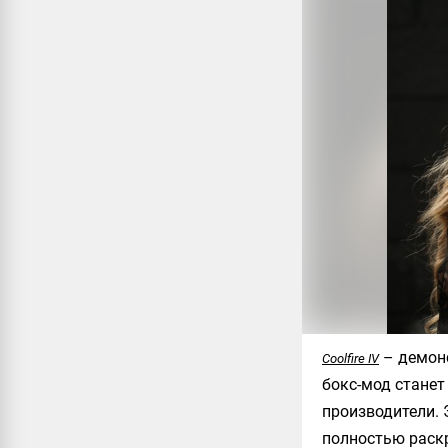
– демонс
Coolfire IV
бокс-мод станет
производители. 
полностью раскр