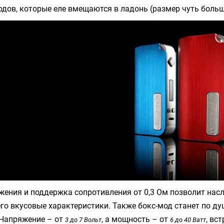
дов, которые еле вмещаются в ладонь (размер чуть боль
жения и поддержка сопротивления от 0,3 Ом позволит нас
его вкусовые характеристики. Также бокс-мод станет по ду
Напряжение – от
, а мощность – от
, вс
3 до 7 Вольт
6 до 40 Ватт