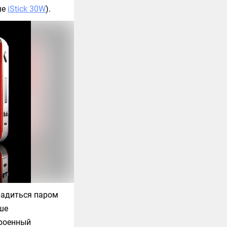
ше
iStick 30W
).
ладиться паром
ше
троенный