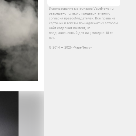
Использование материалов VapeNews.ru
разрешено только с предварительного
согласия правообладателей. Все права на
картинки и тексты принадлежат их авторам.
Сайт содержит контент, не
предназначенный для лиц младше 18-ти
лет.
© 2014 — 2026 «VapeNews»