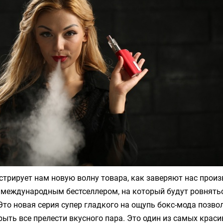
трирует нам новую волну товара, как заверяют нас прои
 международным бестселлером, на который будут ровнять
Это новая серия супер гладкого на ощупь бокс-мода позв
ыть все прелести вкусного пара. Это один из самых краси