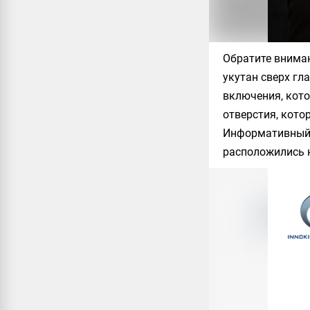
Обратите вниман
укутан сверх гл
включения, кото
отверстия, кото
Информативный д
расположились н