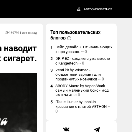
Авторизоваться
Топ пользовательских
16979
11 лет назад
блогов
in наводит
1
Вейп девайсы. От начинающих
~
0
к про уровню.
 сигарет.
2
DRIP EZ - сходим с ума вместе
~
0
с Kangertech
3
Venti kit by Wismec -
бюджетный вариант для
~
0
продвинутых новичков
4
SBODY Macro by Vapor Shark -
самый маленький бокс - мод
~
0
на DNA 40
5
iTaste Hunter by Innokin -
~
красавчик с платой AETHON
0