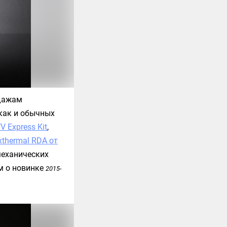
одажам
как и обычных
VV Express Kit
,
xthermal RDA от
механических
м о новинке
2015-