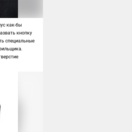
ус как-бы
назвать кнопку
сть специальные
арильщика.
тверстие