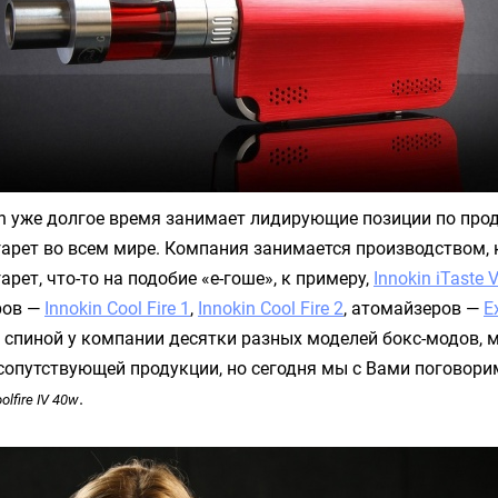
n
уже долгое время занимает лидирующие позиции по пр
арет во всем мире. Компания занимается производством, 
рет, что-то на подобие «е-гоше», к примеру,
Innokin iTaste 
ров —
Innokin Cool Fire 1
,
Innokin Cool Fire 2
, атомайзеров —
E
а спиной у компании десятки разных моделей бокс-модов, 
сопутствующей продукции, но сегодня мы с Вами поговори
.
olfire IV 40w