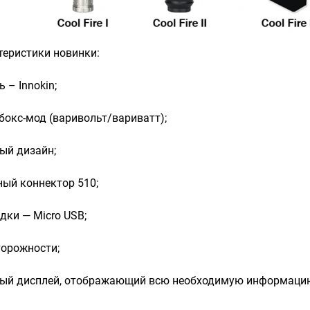
теристики новинки:
 – Innokin;
 бокс-мод (варивольт/вариватт);
ый дизайн;
ый коннектор 510;
дки — Micro USB;
торожности;
ый дисплей, отображающий всю необходимую информаци