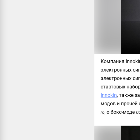
Компания
Innoki
электронных сиг
электронных сига
стартовых набо
Innokin
, также з
модов и прочей 
, о бокс-моде
го
Co