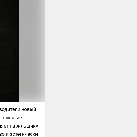
зводители новый
ся многие
оляет парильщику
во и эстетически