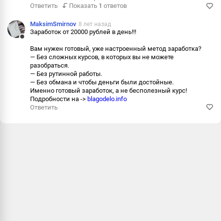
Ответить
Показать
1
ответов
MaksimSmirnov
8 лет назад
Заработок от 20000 рублей в день!!!
Ответить
Вам нужен готовый, уже настроенный метод заработка?
— Без сложных курсов, в которых вы не можете
Пожалова
разобраться.
— Без рутинной работы.
Информац
— Без обмана и чтобы деньги были достойные.
Именно готовый заработок, а не бесполезный курс!
Подробности на ->
blagodelo.info
Ответить