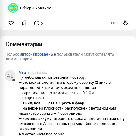
Обзоры новинок
5
Пожаловаться
Комментарии
Только
авторизированные
пользователи могут оставлять
комментарии.
Alra
8 лет назад
AL
Ну, небольшая поправочка к обзору:
— это мех аналогичный второму сверчку (2 акка в
Ответить
параллель) и таки тру мехом не является
— ограничение по намотке есть — 0.1 Ом
Пожалова
— защиты есть
— выкл/вкл — 5 раз тыцнуть в фаер
Информац
— на верхней плоскости расположен светодиодный
индикатор заряда — 4 светодиода.
— крышка аккумуляторного отсека аналогична таковой у
смоковского Alien — тоись при малейшем задевании
открывается.
А в остальном все верно.