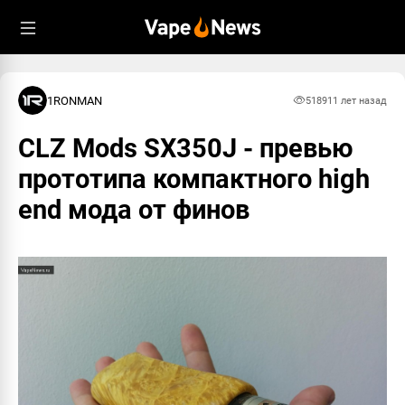
1RONMAN
5189
11 лет назад
CLZ Mods SX350J - превью
прототипа компактного high
end мода от финов