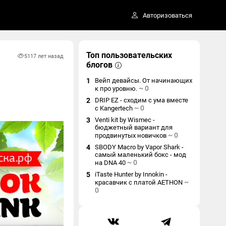
Авторизоваться
Топ пользовательских
511
7 лет назад
блогов
1
Вейп девайсы. От начинающих
~
0
к про уровню.
2
DRIP EZ - сходим с ума вместе
~
0
с Kangertech
3
Venti kit by Wismec -
бюджетный вариант для
~
0
продвинутых новичков
4
SBODY Macro by Vapor Shark -
самый маленький бокс - мод
~
0
на DNA 40
5
iTaste Hunter by Innokin -
~
красавчик с платой AETHON
0