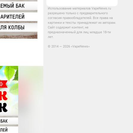
Использование материалов VapeNews.ru
разрешено только с предварительного
согласия правообладателей. Все права на
картинки и тексты принадлежат их авторам.
Сайт содержит контент, не
предназначенный для лиц младше 18-ти
лет.
© 2014 — 2026 «VapeNews»