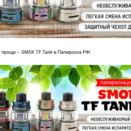
 проще — SMOK TF Tank в Папироска РФ!