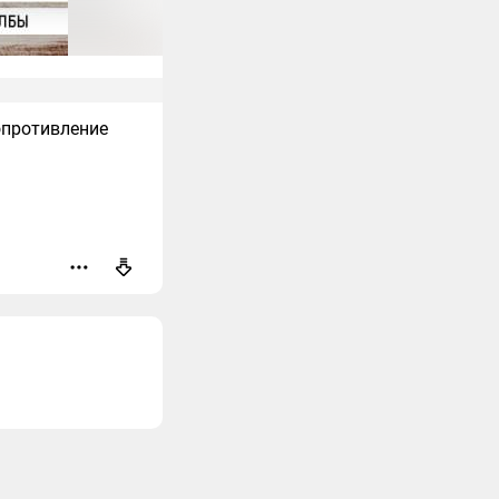
опротивление
оваться