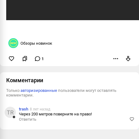
Обзоры новинок
1
Пожаловаться
Комментарии
Только
авторизированные
пользователи могут оставлять
комментарии.
trash
8 лет назад
TR
Через 200 метров поверните на право!
Ответить
Ответить
Пожалова