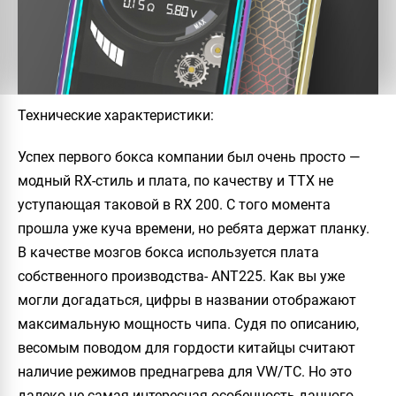
Технические характеристики
:
Успех первого бокса компании был очень просто —
модный
RX
-стиль и плата, по качеству и ТТХ не
уступающая таковой в
RX 200
. С того момента
прошла уже куча времени, но ребята держат планку.
В качестве мозгов бокса используется плата
собственного производства-
ANT225
. Как вы уже
могли догадаться, цифры в названии отображают
максимальную мощность чипа. Судя по описанию,
весомым поводом для гордости китайцы считают
наличие режимов преднагрева для
VW
/
TC
. Но это
далеко не самая интересная особенность данного