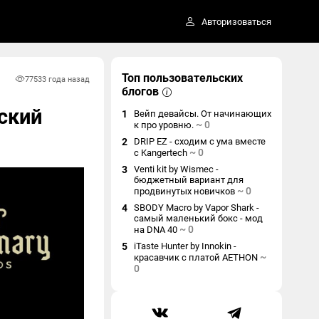
Авторизоваться
Топ пользовательских
7753
3 года назад
блогов
нский
1
Вейп девайсы. От начинающих
~
0
к про уровню.
2
DRIP EZ - сходим с ума вместе
~
0
с Kangertech
3
Venti kit by Wismec -
бюджетный вариант для
~
0
продвинутых новичков
4
SBODY Macro by Vapor Shark -
самый маленький бокс - мод
~
0
на DNA 40
5
iTaste Hunter by Innokin -
~
красавчик с платой AETHON
0