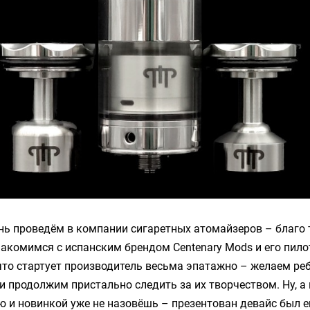
ь проведём в компании сигаретных атомайзеров – благо 
акомимся с испанским брендом Centenary Mods и его пил
что стартует производитель весьма эпатажно – желаем ре
и продолжим пристально следить за их творчеством. Ну, а
ю и новинкой уже не назовёшь – презентован девайс был 