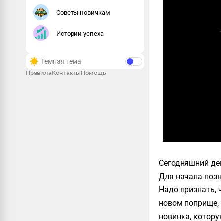
Советы новичкам
Истории успеха
Темная тема
Правила
Контакты
Помощь
Сегодняшний ден
Для начала позн
Надо признать, 
новом поприще, 
новинка, котору