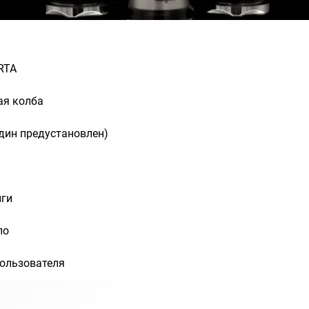
RTA
ая колба
дин предустановлен)
нги
ло
пользователя