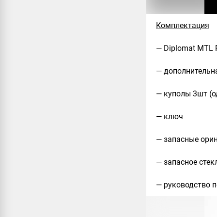
Комплектация
— Diplomat MTL 
— дополнительн
— куполы 3шт (о
— ключ
— запасные ори
— запасное стек
— руководство 