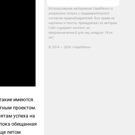
Использование материалов VapeNews.ru
разрешено только с предварительного
согласия правообладателей. Все права на
картинки и тексты принадлежат их авторам.
Сайт содержит контент, не
предназначенный для лиц младше 18-ти
лет.
© 2014 — 2026 «VapeNews»
такие имеются.
отным проектом.
бятам успеха на
 пока обещанная
еще летом