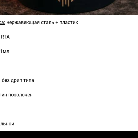
са:
нержавеющая сталь + пластик
RTA
.1мл
 без дрип типа
пин позолочен
альной