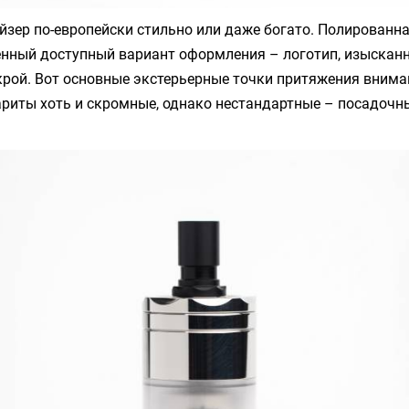
зер по-европейски стильно или даже богато. Полированна
енный доступный вариант оформления – логотип, изысканн
крой. Вот основные экстерьерные точки притяжения внима
ариты хоть и скромные, однако нестандартные – посадоч