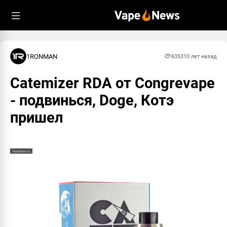
1RONMAN
6353
10 лет назад
Catemizer RDA от Congrevape
- подвинься, Doge, Котэ
пришел