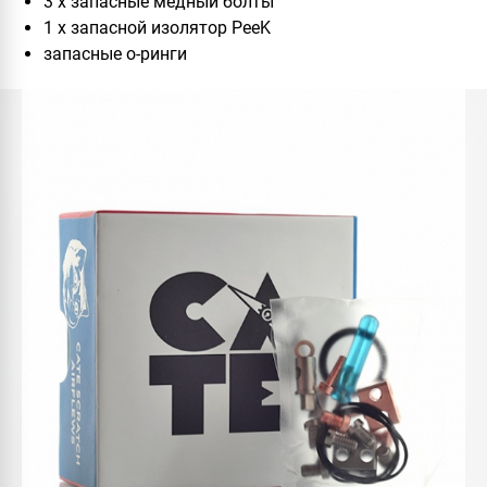
3 x запасные медный болты
1 x запасной изолятор PeeK
запасные о-ринги