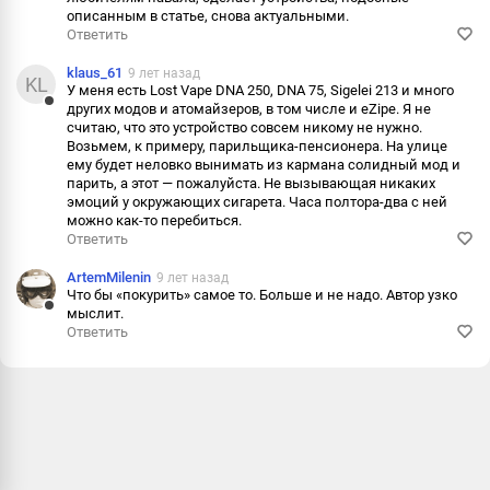
описанным в статье, снова актуальными.
Ответить
klaus_61
9 лет назад
KL
У меня есть Lost Vape DNA 250, DNA 75, Sigelei 213 и много
других модов и атомайзеров, в том числе и eZipe. Я не
Ответить
считаю, что это устройство совсем никому не нужно.
Возьмем, к примеру, парильщика-пенсионера. На улице
Пожаловаться
ему будет неловко вынимать из кармана солидный мод и
парить, а этот — пожалуйста. Не вызывающая никаких
Информация
эмоций у окружающих сигарета. Часа полтора-два с ней
можно как-то перебиться.
Ответить
ArtemMilenin
9 лет назад
Что бы «покурить» самое то. Больше и не надо. Автор узко
мыслит.
Ответить
Ответить
Пожаловаться
Информация