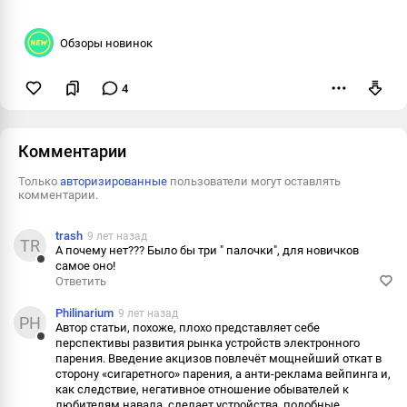
Обзоры новинок
4
Пожаловаться
Комментарии
Только
авторизированные
пользователи могут оставлять
комментарии.
trash
9 лет назад
TR
А почему нет??? Было бы три " палочки", для новичков
самое оно!
Ответить
Ответить
Пожаловаться
Philinarium
9 лет назад
PH
Автор статьи, похоже, плохо представляет себе
Информация
перспективы развития рынка устройств электронного
Ответить
парения. Введение акцизов повлечёт мощнейший откат в
сторону «сигаретного» парения, а анти-реклама вейпинга и,
Пожаловаться
как следствие, негативное отношение обывателей к
любителям навала, сделает устройства, подобные
Информация