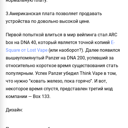
нормальную плату.
3.Американская плата позволяет продавать
устройства по довольно высокой цене.
Первой попыткой влиться в мир вейпинга стал
ARC
box
на DNA 40, который является точной копией
E-
Square от Lost Vape
(или наоборот?). Далее появился
вышеупомянутый
Panzer
на DNA 200, успевший за
относительно короткое время существования стать
популярным. Успех
Panzer
убедил
Think Vape
в том,
что нужно “ковать железо, пока горячо”. И вот,
некоторое время спустя, представлен третий мод
компании —
Box 133
.
Дизайн: