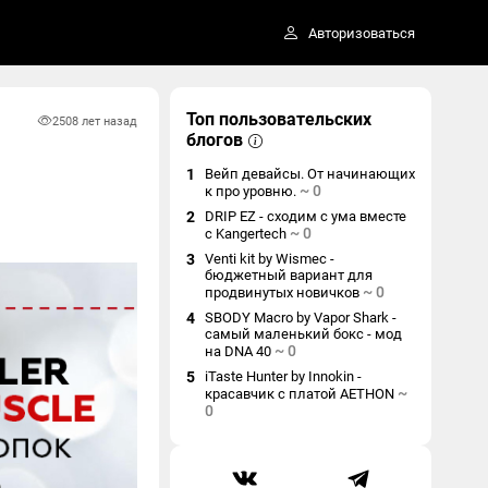
Авторизоваться
Топ пользовательских
250
8 лет назад
блогов
1
Вейп девайсы. От начинающих
~
0
к про уровню.
2
DRIP EZ - сходим с ума вместе
~
0
с Kangertech
3
Venti kit by Wismec -
бюджетный вариант для
~
0
продвинутых новичков
4
SBODY Macro by Vapor Shark -
самый маленький бокс - мод
~
0
на DNA 40
5
iTaste Hunter by Innokin -
~
красавчик с платой AETHON
0