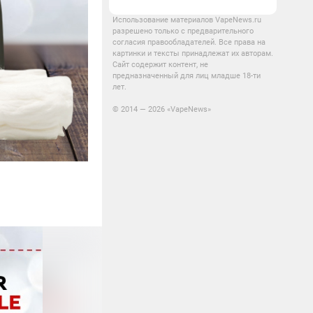
Использование материалов VapeNews.ru
разрешено только с предварительного
согласия правообладателей. Все права на
картинки и тексты принадлежат их авторам.
Сайт содержит контент, не
предназначенный для лиц младше 18-ти
лет.
© 2014 — 2026 «VapeNews»