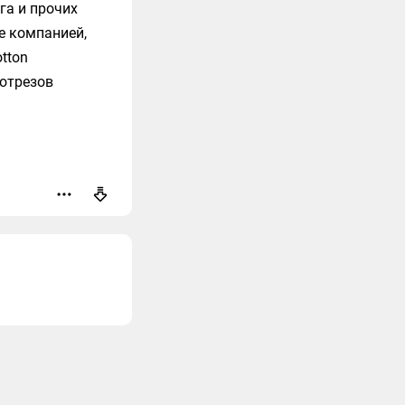
га и прочих
е компанией,
tton
 отрезов
оваться