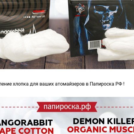
ение хлопка для ваших атомайзеров в Папироска РФ !