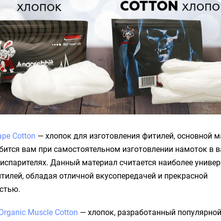
ape Cotton
— хлопок для изготовления фитилей, основной м
бится вам при самостоятельном изготовлении намоток в 
испарителях. Данный материал считается наиболее униве
тилей, обладая отличной вкусопередачей и прекрасной
стью.
Organic Muscle Cotton
— хлопок, разработанный популярно