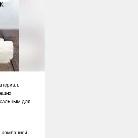
атериал,
ваших
рсальным для
й компанией