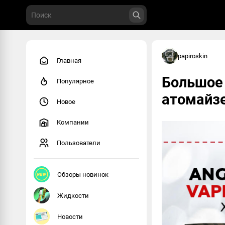
papiroskin
Главная
Большое 
Популярное
атомайзе
Новое
Компании
Пользователи
Обзоры новинок
Жидкости
Новости