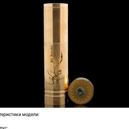
теристики модели:
пус;