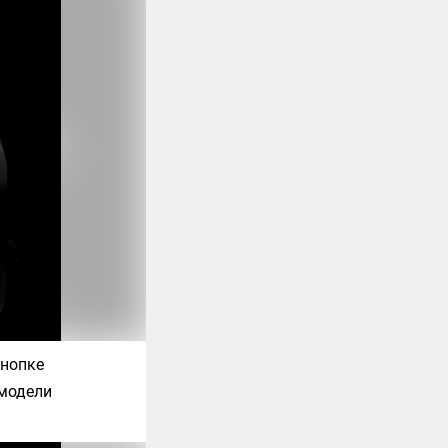
кнопке
 модели