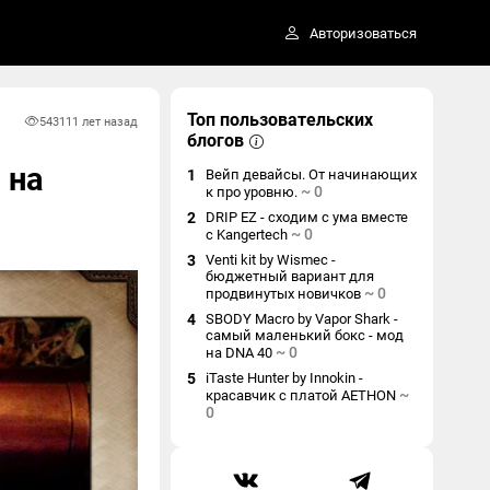
Авторизоваться
Топ пользовательских
5431
11 лет назад
блогов
 на
1
Вейп девайсы. От начинающих
~
0
к про уровню.
2
DRIP EZ - сходим с ума вместе
~
0
с Kangertech
3
Venti kit by Wismec -
бюджетный вариант для
~
0
продвинутых новичков
4
SBODY Macro by Vapor Shark -
самый маленький бокс - мод
~
0
на DNA 40
5
iTaste Hunter by Innokin -
~
красавчик с платой AETHON
0