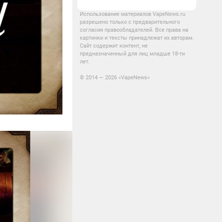
Использование материалов VapeNews.ru
разрешено только с предварительного
согласия правообладателей. Все права на
картинки и тексты принадлежат их авторам.
Сайт содержит контент, не
предназначенный для лиц младше 18-ти
лет.
© 2014 — 2026 «VapeNews»