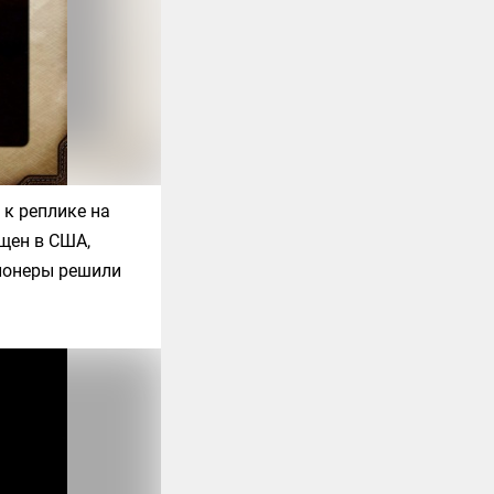
 к реплике на
щен в США,
клонеры решили