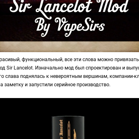
расивый, функциональный, все эти слова можно привязать
д Sir Lancelot. Изначально мод был спроектирован и выпу
его слава поднялась к невероятным вершинам, компании-
на заметку и запустили серийное производство.