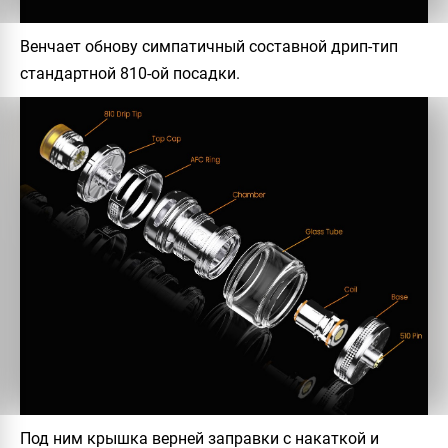
Венчает обнову симпатичный составной дрип-тип
стандартной 810-ой посадки.
Под ним крышка верней заправки с накаткой и