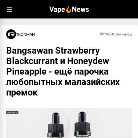
1RONMAN
7999
10 лет назад
Bangsawan Strawberry
Blackcurrant и Honeydew
Pineapple - ещё парочка
любопытных малазийских
премок