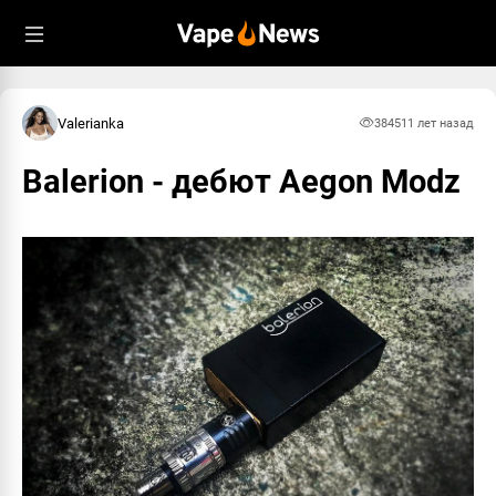
Valerianka
3845
11 лет назад
Balerion - дебют Aegon Modz