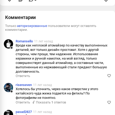
Пожаловаться
Комментарии
Только
авторизированные
пользователи могут оставлять
комментарии.
Romansello
11 лет назад
Вроде как неплохой атомайзер по качеству выполненных
деталей, вот только дизайн простоват. Хотя с другой
Ответить
стороны, чем проще, тем надежнее. Использование
керамики и ручной намотки, на мой взгляд, только
Пожаловаться
совершенствует данный атомайзер, а составные части,
выполненные из нержавеющей стали придают большую
Информация
долговечность.
Ответить
risenseven
11 лет назад
Хотелось бы уточнить, через какое отверстие у этого
китайского чуда жижа подается на фетиль? По
Ответить
фотографиям не понятно.
Ответить
Показать
1
ответов
Пожаловаться
Информация
pasad2827
11 лет назад