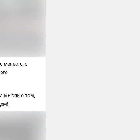
е менее, его
 его
а мысли о том,
цем!