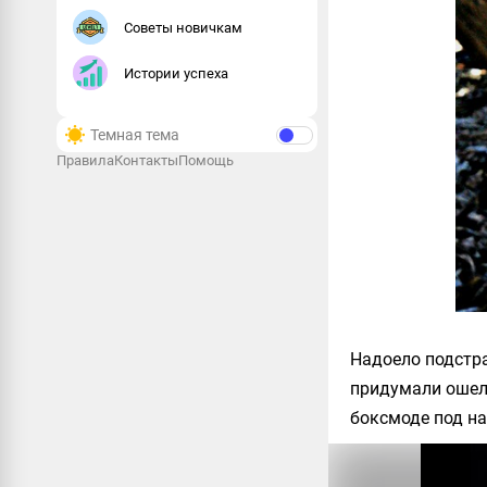
Советы новичкам
Истории успеха
Темная тема
Правила
Контакты
Помощь
Надоело подстр
придумали ошел
боксмоде под на