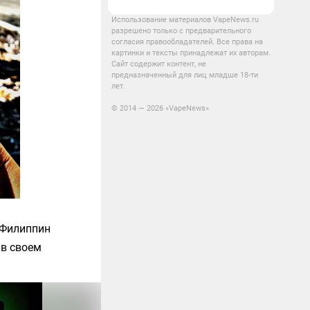
Использование материалов VapeNews.ru
разрешено только с предварительного
согласия правообладателей. Все права на
картинки и тексты принадлежат их авторам.
Сайт содержит контент, не
предназначенный для лиц младше 18-ти
лет.
© 2014 — 2026 «VapeNews»
 Филиппин
 в своем