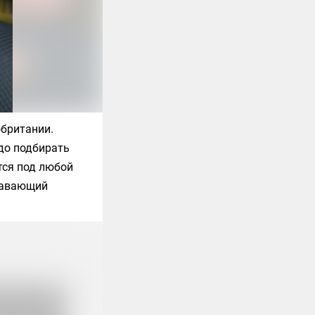
обритании.
адо подбирать
тся под любой
плавающий