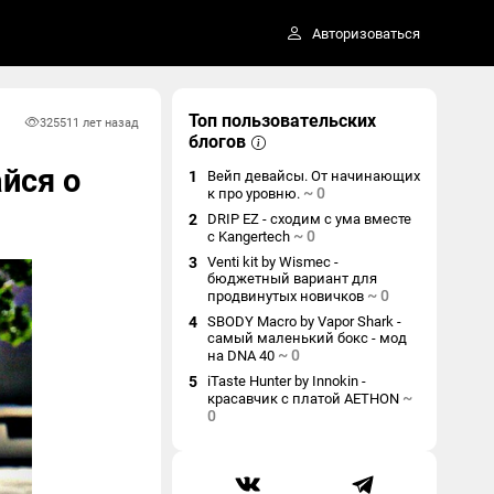
Авторизоваться
Топ пользовательских
3255
11 лет назад
блогов
йся о
1
Вейп девайсы. От начинающих
~
0
к про уровню.
2
DRIP EZ - сходим с ума вместе
~
0
с Kangertech
3
Venti kit by Wismec -
бюджетный вариант для
~
0
продвинутых новичков
4
SBODY Macro by Vapor Shark -
самый маленький бокс - мод
~
0
на DNA 40
5
iTaste Hunter by Innokin -
~
красавчик с платой AETHON
0