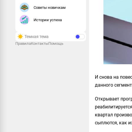
Советы новичкам
Истории успеха
Темная тема
Правила
Контакты
Помощь
И снова на пове
данного сегмента
Открывает прогр
реабилитируется
квартал произво
сыплются, как и