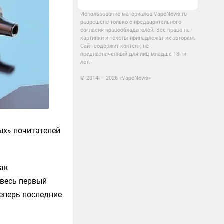
Использование материалов VapeNews.ru
разрешено только с предварительного
согласия правообладателей. Все права на
картинки и тексты принадлежат их авторам.
Сайт содержит контент, не
предназначенный для лиц младше 18-ти
лет.
© 2014 — 2026 «VapeNews»
ых» почитателей
как
 весь первый
теперь последние