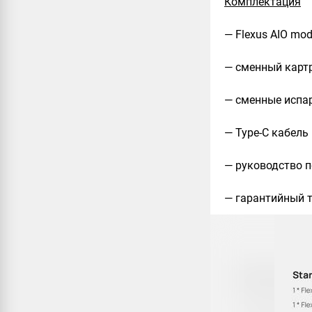
Комплектация
— Flexus AIO mo
— сменный карт
— сменные испар
— Type-C кабель
— руководство 
— гарантийный 