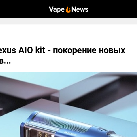
exus AIO kit - покорение новых
...