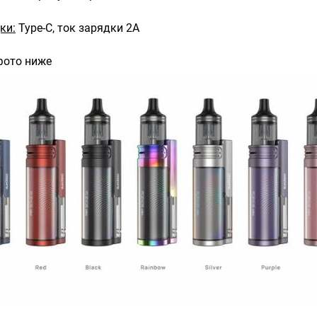
ки:
Type-C, ток зарядки 2А
фото ниже