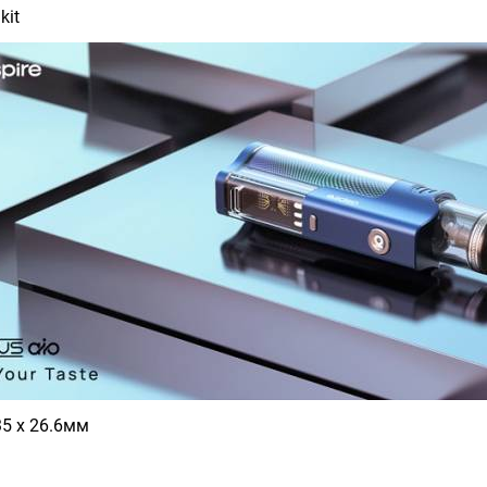
kit
35 х 26.6мм