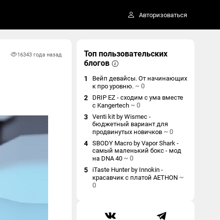
Авторизоваться
Топ пользовательских
1634
3 года назад
блогов
1
Вейп девайсы. От начинающих
~
0
к про уровню.
2
DRIP EZ - сходим с ума вместе
~
0
с Kangertech
3
Venti kit by Wismec -
бюджетный вариант для
~
0
продвинутых новичков
4
SBODY Macro by Vapor Shark -
самый маленький бокс - мод
~
0
на DNA 40
5
iTaste Hunter by Innokin -
~
красавчик с платой AETHON
0