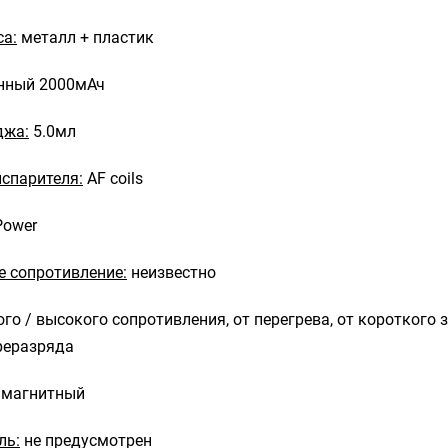
са:
металл + пластик
нный 2000мАч
джа:
5.0мл
спарителя:
AF coils
ower
 сопротивление:
неизвестно
го / высокого сопротивления, от перегрева, от короткого 
реразряда
магнитный
ль:
не предусмотрен