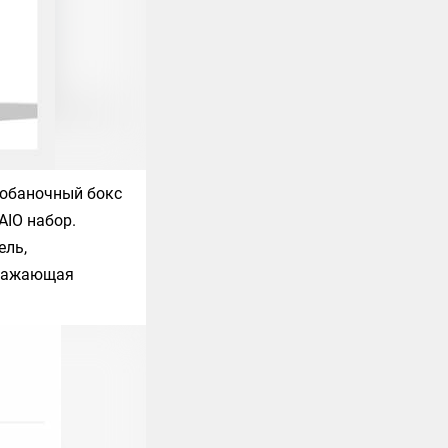
нобаночный бокс
AIO набор.
ель,
бнажающая