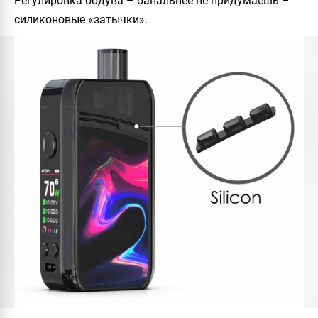
Регулировка обдува – банальнее не придумаешь –
силиконовые «затычки».