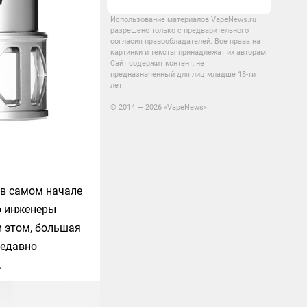
Использование материалов VapeNews.ru
разрешено только с предварительного
согласия правообладателей. Все права на
картинки и тексты принадлежат их авторам.
Сайт содержит контент, не
предназначенный для лиц младше 18-ти
лет.
© 2014 — 2026 «VapeNews»
 в самом начале
о инженеры
и этом, большая
недавно
.