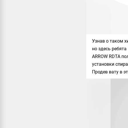
Узнав о таком х
но здесь ребята
ARROW RDTA
пол
установки спира
Продев вату в э