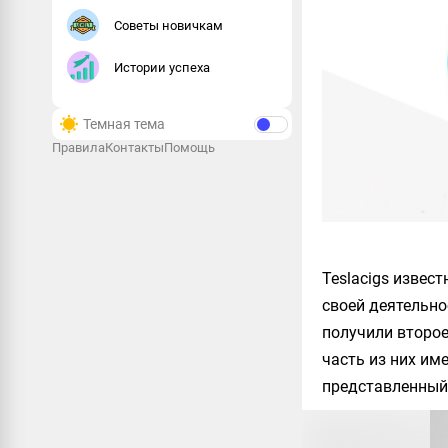
Советы новичкам
Истории успеха
Темная тема
Правила
Контакты
Помощь
Teslacigs
известн
своей деятельно
получили второе
часть из них им
представленны