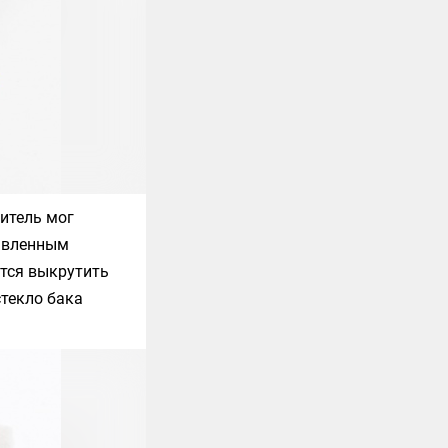
дитель мог
тавленным
ится выкрутить
стекло бака