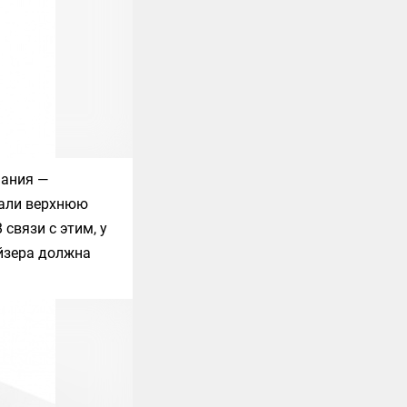
мания —
лали верхнюю
 связи с этим, у
айзера должна