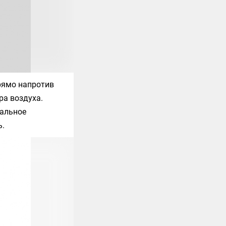
рямо напротив
ра воздуха.
иальное
ь.