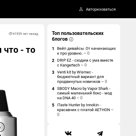
Авторизоваться
Топ пользовательских
4193
9 лет назад
блогов
 что - то
1
Вейп девайсы. От начинающих
~
0
к про уровню.
2
DRIP EZ - сходим с ума вместе
~
0
с Kangertech
3
Venti kit by Wismec -
бюджетный вариант для
~
0
продвинутых новичков
4
SBODY Macro by Vapor Shark -
самый маленький бокс - мод
~
0
на DNA 40
5
iTaste Hunter by Innokin -
~
красавчик с платой AETHON
0