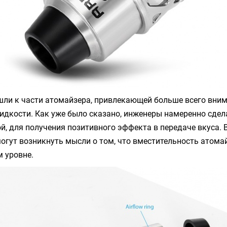
шли к части атомайзера, привлекающей больше всего вни
идкости. Как уже было сказано, инженеры намеренно сде
й, для получения позитивного эффекта в передаче вкуса. В
огут возникнуть мысли о том, что вместительность атом
 уровне.