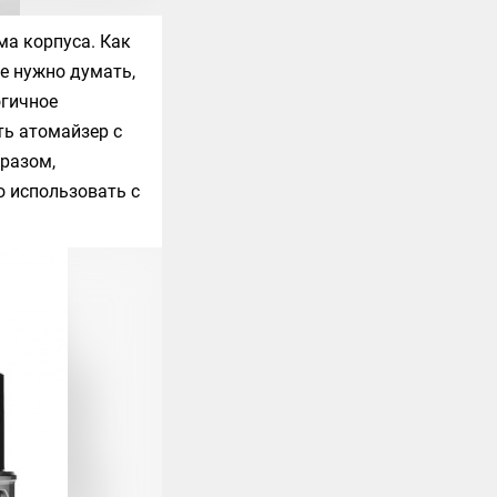
ма корпуса. Как
Не нужно думать,
огичное
ть атомайзер с
бразом,
о использовать с