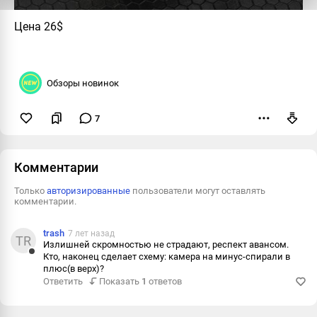
Цена 26$
Обзоры новинок
7
Пожаловаться
Комментарии
Только
авторизированные
пользователи могут оставлять
комментарии.
trash
7 лет назад
TR
Излишней скромностью не страдают, респект авансом.
Кто, наконец сделает схему: камера на минус-спирали в
Ответить
плюс(в верх)?
Ответить
Показать
1
ответов
Пожаловаться
Информация