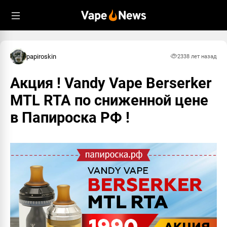
papiroskin
233
8 лет назад
Акция ! Vandy Vape Berserker
MTL RTA по сниженной цене
в Папироска РФ !