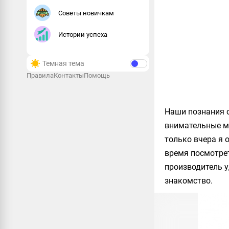
Советы новичкам
Истории успеха
Темная тема
Правила
Контакты
Помощь
Наши познания 
внимательные мо
только вчера я 
время посмотрет
производитель 
знакомство.