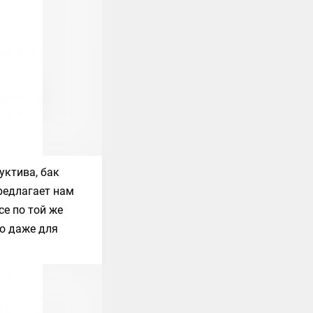
уктива, бак
редлагает нам
се по той же
то даже для