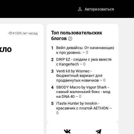
Авторизоваться
Топ пользовательских
4150
9 лет назад
блогов
кло
1
Вейп девайсы. От начинающих
~
0
к про уровню.
2
DRIP EZ - сходим с ума вместе
~
0
с Kangertech
3
Venti kit by Wismec -
бюджетный вариант для
~
0
продвинутых новичков
4
SBODY Macro by Vapor Shark -
самый маленький бокс - мод
~
0
на DNA 40
5
iTaste Hunter by Innokin -
~
красавчик с платой AETHON
0