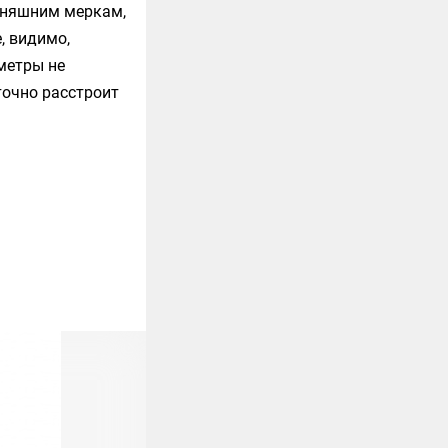
одняшним меркам,
e
, видимо,
аметры не
точно расстроит