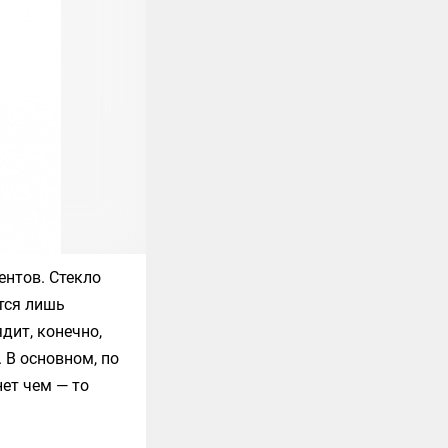
ентов. Стекло
тся лишь
дит, конечно,
 В основном, по
нет чем — то