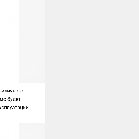
риличного
имо будет
эксплуатации