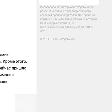
Использование материалов VapeNews.ru
разрешено только с предварительного
согласия правообладателей. Все права на
картинки и тексты принадлежат их авторам.
Сайт содержит контент, не
предназначенный для лиц младше 18-ти
лет.
© 2014 — 2026 «VapeNews»
Самые
. Кроме этого,
 сейчас пришло
нимания
 наше