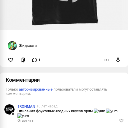
Жидкости
1
Пожаловаться
Комментарии
Только
авторизированные
пользователи могут оставлять
комментарии.
1RONMAN
10 лет назад
Описания фруктовых-ягодных вкусов прям
Ответить
Ответить
Пожалова