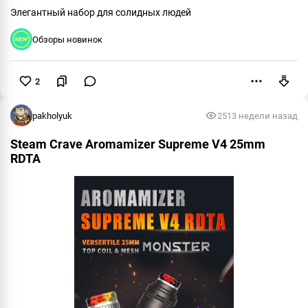
Элегантный набор для солидных людей
Обзоры новинок
2
Пожаловаться
pakholyuk
251
3 недели назад
Steam Crave Aromamizer Supreme V4 25mm
RDTA