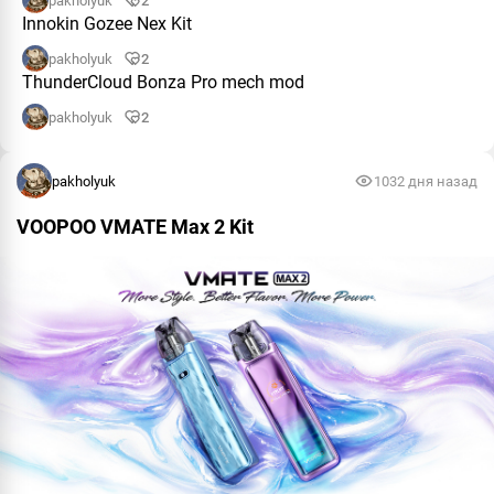
pakholyuk
2
Innokin Gozee Nex Kit
pakholyuk
2
ThunderCloud Bonza Pro mech mod
pakholyuk
2
pakholyuk
103
2 дня назад
VOOPOO VMATE Max 2 Kit