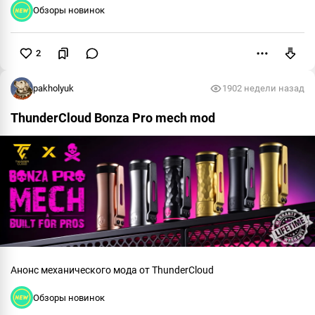
Обзоры новинок
2
Пожаловаться
pakholyuk
190
2 недели назад
ThunderCloud Bonza Pro mech mod
Анонс механического мода от ThunderCloud
Обзоры новинок