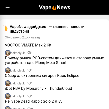
VapeNews дайджест — главные новости
индустрии
Обновлено 2 дня назад
VOOPOO VMATE Max 2 Kit
pakholyuk
1
Почему рынок POD-систем движется в сторону умных
устройств: год с Plonq Meta Smart
pakholyuk
1
Обзор электронных сигарет Kaos Eclipse
pakholyuk
1
iDot RBA by Monarchy × ThunderCloud
pakholyuk
1
Hellvape Dead Rabbit Solo 2 RTA