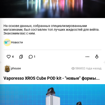
На основе данных, собранных специализированными
магазинами, был составлен топ лучших жидкостей для вейпа.
Знакомим вас с ним.
Новости
4
1
Пожаловаться
phouse
58683
2 года назад
Vaporesso XROS Cube POD kit - "новые" формы...