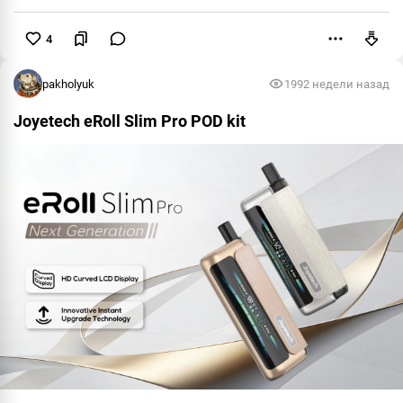
4
Пожаловаться
pakholyuk
199
2 недели назад
Joyetech eRoll Slim Pro POD kit