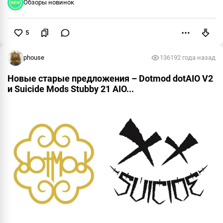
Обзоры новинок
5
Пожаловаться
phouse
13619
2 года назад
Новые старые предложения – Dotmod dotAIO V2
и Suicide Mods Stubby 21 AIO...