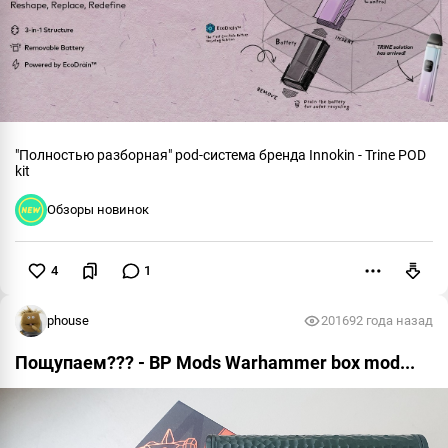
"Полностью разборная" pod-система бренда Innokin - Trine POD
kit
Обзоры новинок
4
1
Пожаловаться
phouse
20169
2 года назад
Пощупаем??? - BP Mods Warhammer box mod...