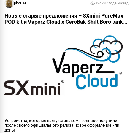
Пожаловаться
phouse
12428
2 года назад
Новые старые предложения – SXmini PureMax
POD kit и Vaperz Cloud x GeroBak Shift Boro tank...
Устройства, которые нам уже знакомы, однако получили
после своего официального релиза новое оформление или
допы