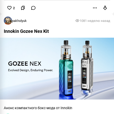
2
Пожаловаться
pakholyuk
108
1 неделю назад
Innokin Gozee Nex Kit
Анонс компактного бокс-мода от Innokin