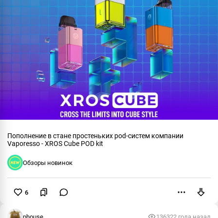
Пополнение в стане простеньких pod-систем компании
Vaporesso - XROS Cube POD kit
Обзоры новинок
6
Пожаловаться
phouse
13632
2 года назад