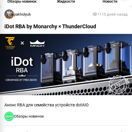
Обзоры новинок
Жидкости
Новости
pakholyuk
111
5 дней назад
iDot RBA by Monarchy × ThunderCloud
Анонс RBA для семейства устройств dotAIO
Обзоры новинок