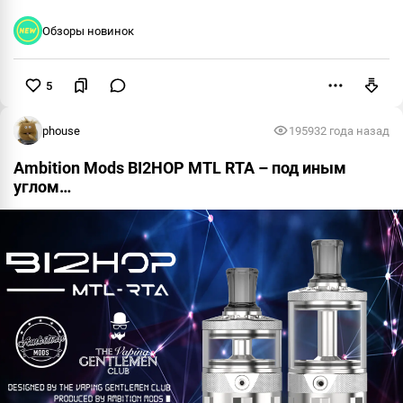
Обзоры новинок
5
Пожаловаться
phouse
19593
2 года назад
Ambition Mods BI2HOP MTL RTA – под иным
углом…